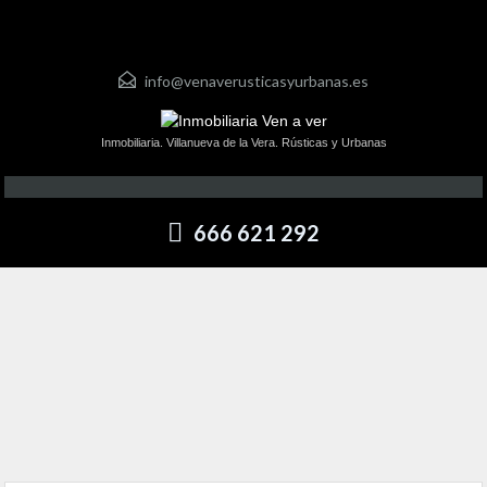
info@venaverusticasyurbanas.es
Inmobiliaria. Villanueva de la Vera. Rústicas y Urbanas
666 621 292