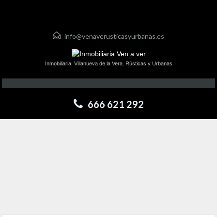
info@venaverusticasyurbanas.es
Inmobiliaria. Villanueva de la Vera. Rústicas y Urbanas
666 621 292