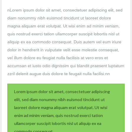
nLorem ipsum dolor sit amet, consectetuer adipiscing elit, sed
diam nonummy nibh euismod tincidunt ut laoreet dolore
magna aliquam erat volutpat. Ut wisi enim ad minim veniam,
quis nostrud exerci tation ullamcorper suscipit lobortis nisl ut
aliquip ex ea commodo consequat. Duis autem vel eum iriure
dolor in hendrerit in vulputate velit esse molestie consequat,
vel illum dolore eu feugiat nulla facilisis at vero eros et
accumsan et iusto odio dignissim qui blandit praesent luptatum
zzril delenit augue duis dolore te feugait nulla facilisi.nn
Lorem ipsum dolor sit amet, consectetuer adipiscing
elit, sed diam nonummy nibh euismod tincidunt ut
laoreet dolore magna aliquam erat volutpat. Ut wisi
enim ad minim veniam, quis nostrud exerci tation
ullamcorper suscipit lobortis nisl ut aliquip ex ea
commodo consequat.