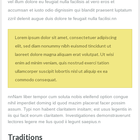
vel illum dolore eu feugiat nulla facilisis at vero eros et
accumsan et iusto odio dignissim qui blandit praesent luptatum
zzril delenit augue duis dolore te feugait nulla facilisi.nn
Lorem ipsum dolor sit amet, consectetuer adipiscing
elit, sed diam nonummy nibh euismod tincidunt ut
laoreet dolore magna aliquam erat volutpat. Ut wisi
enim ad minim veniam, quis nostrud exerci tation
ullamcorper suscipit lobortis nisl ut aliquip ex ea
commodo consequat.
nnNam liber tempor cum soluta nobis eleifend option congue
nihil imperdiet doming id quod mazim placerat facer possim
assum. Typi non habent claritatem insitam; est usus legentis in
iis qui facit eorum claritatem. Investigationes demonstraverunt
lectores legere me lius quod ii legunt saepius.n
Traditions