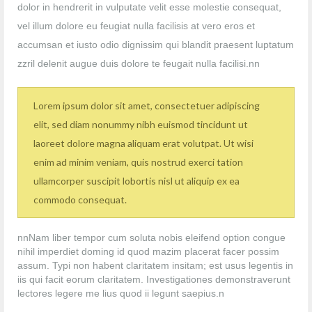
dolor in hendrerit in vulputate velit esse molestie consequat,
vel illum dolore eu feugiat nulla facilisis at vero eros et
accumsan et iusto odio dignissim qui blandit praesent luptatum
zzril delenit augue duis dolore te feugait nulla facilisi.nn
Lorem ipsum dolor sit amet, consectetuer adipiscing
elit, sed diam nonummy nibh euismod tincidunt ut
laoreet dolore magna aliquam erat volutpat. Ut wisi
enim ad minim veniam, quis nostrud exerci tation
ullamcorper suscipit lobortis nisl ut aliquip ex ea
commodo consequat.
nnNam liber tempor cum soluta nobis eleifend option congue
nihil imperdiet doming id quod mazim placerat facer possim
assum. Typi non habent claritatem insitam; est usus legentis in
iis qui facit eorum claritatem. Investigationes demonstraverunt
lectores legere me lius quod ii legunt saepius.n