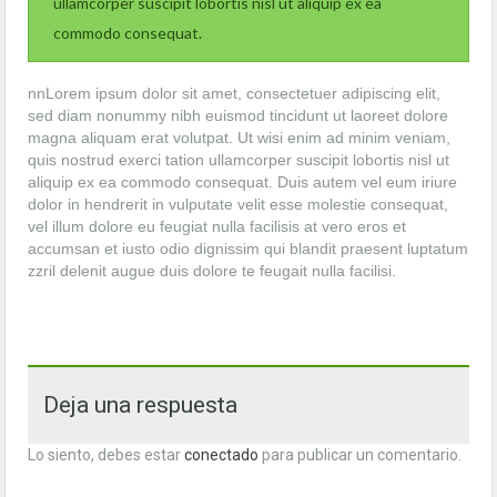
ullamcorper suscipit lobortis nisl ut aliquip ex ea
commodo consequat.
nnLorem ipsum dolor sit amet, consectetuer adipiscing elit,
sed diam nonummy nibh euismod tincidunt ut laoreet dolore
magna aliquam erat volutpat. Ut wisi enim ad minim veniam,
quis nostrud exerci tation ullamcorper suscipit lobortis nisl ut
aliquip ex ea commodo consequat. Duis autem vel eum iriure
dolor in hendrerit in vulputate velit esse molestie consequat,
vel illum dolore eu feugiat nulla facilisis at vero eros et
accumsan et iusto odio dignissim qui blandit praesent luptatum
zzril delenit augue duis dolore te feugait nulla facilisi.
Deja una respuesta
Lo siento, debes estar
conectado
para publicar un comentario.