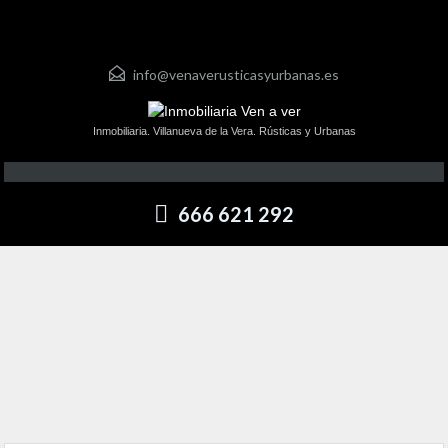
info@venaverusticasyurbanas.es
Inmobiliaria. Villanueva de la Vera. Rústicas y Urbanas
666 621 292