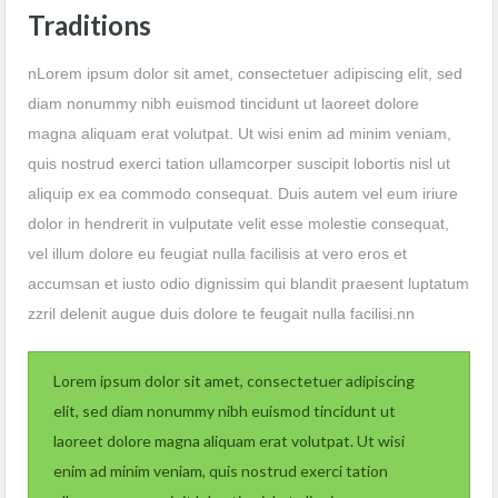
Traditions
nLorem ipsum dolor sit amet, consectetuer adipiscing elit, sed
diam nonummy nibh euismod tincidunt ut laoreet dolore
magna aliquam erat volutpat. Ut wisi enim ad minim veniam,
quis nostrud exerci tation ullamcorper suscipit lobortis nisl ut
aliquip ex ea commodo consequat. Duis autem vel eum iriure
dolor in hendrerit in vulputate velit esse molestie consequat,
vel illum dolore eu feugiat nulla facilisis at vero eros et
accumsan et iusto odio dignissim qui blandit praesent luptatum
zzril delenit augue duis dolore te feugait nulla facilisi.nn
Lorem ipsum dolor sit amet, consectetuer adipiscing
elit, sed diam nonummy nibh euismod tincidunt ut
laoreet dolore magna aliquam erat volutpat. Ut wisi
enim ad minim veniam, quis nostrud exerci tation