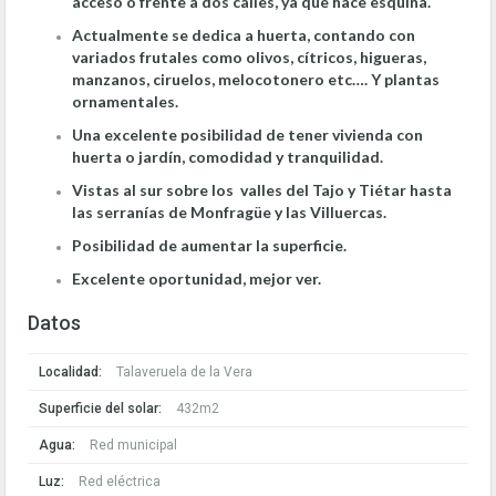
acceso o frente a dos calles, ya que hace esquina.
Actualmente se dedica a huerta, contando con
variados frutales como olivos, cítricos, higueras,
manzanos, ciruelos, melocotonero etc…. Y plantas
ornamentales.
Una excelente posibilidad de tener vivienda con
huerta o jardín, comodidad y tranquilidad.
Vistas al sur sobre los valles del Tajo y Tiétar hasta
las serranías de Monfragüe y las Villuercas.
Posibilidad de aumentar la superficie.
Excelente oportunidad, mejor ver.
Datos
Localidad:
Talaveruela de la Vera
Superficie del solar:
432m2
Agua:
Red municipal
Luz:
Red eléctrica