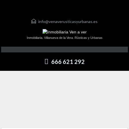
info@venaverusticasyurbanas.es
Inmobiliaria. Villanueva de la Vera. Rústicas y Urbanas
666 621 292