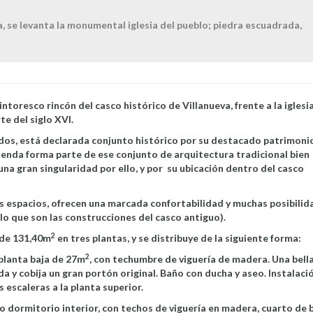
a, se levanta la monumental iglesia del pueblo; piedra escuadrada,
ntoresco rincón del casco histórico de Villanueva, frente a la iglesia
e del siglo XVI.
redos, está declarada conjunto histórico por su destacado patrimoni
vienda forma parte de ese conjunto de arquitectura tradicional bien
 una gran singularidad por ello, y por su ubicación dentro del casco
s espacios, ofrecen una marcada confortabilidad y muchas posibilid
 lo que son las construcciones del casco antiguo).
2
 de 131,40m
en tres plantas, y se distribuye de la siguiente forma:
2
 planta baja de 27m
, con techumbre de viguería de madera. Una bell
da y cobija un gran portón original. Baño con ducha y aseo. Instalaci
 escaleras a la planta superior.
o dormitorio interior, con techos de viguería en madera, cuarto de