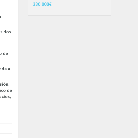
330.000€
a
os dos
o de
nda a
sión,
ico de
acios,