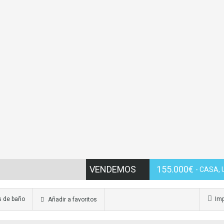
VENDEMOS
155.000€
- CASA,
s de baño
Imp
Añadir a favoritos