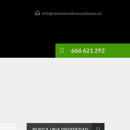
info@venaverusticasyurbanas.es
666 621 292
BUSCA UNA PROPIEDAD