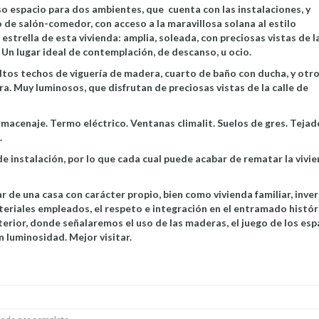
o espacio para dos ambientes, que cuenta con las instalaciones, y
 de salón-comedor, con acceso a la maravillosa solana al estilo
 estrella de esta vivienda: amplia, soleada, con preciosas vistas de l
l. Un lugar ideal de contemplación, de descanso, u ocio.
altos techos de viguería de madera, cuarto de baño con ducha, y otr
. Muy luminosos, que disfrutan de preciosas vistas de la calle de
lmacenaje. Termo eléctrico. Ventanas climalit. Suelos de gres. Tejad
.
instalación, por lo que cada cual puede acabar de rematar la vivie
r de una casa con carácter propio, bien como vivienda familiar, inver
teriales empleados, el respeto e integración en el entramado histór
nterior, donde señalaremos el uso de las maderas, el juego de los esp
 luminosidad. Mejor visitar.