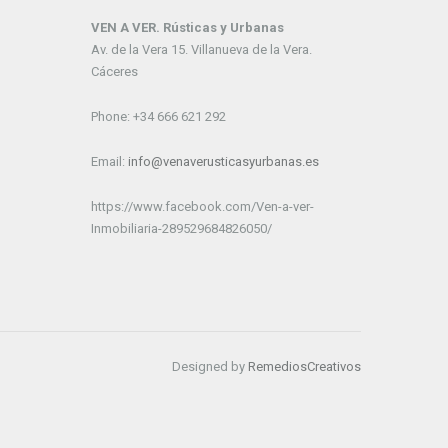
VEN A VER. Rústicas y Urbanas
Av. de la Vera 15. Villanueva de la Vera.
Cáceres
Phone: +34 666 621 292
Email:
info@venaverusticasyurbanas.es
https://www.facebook.com/Ven-a-ver-
Inmobiliaria-289529684826050/
Designed by
RemediosCreativos