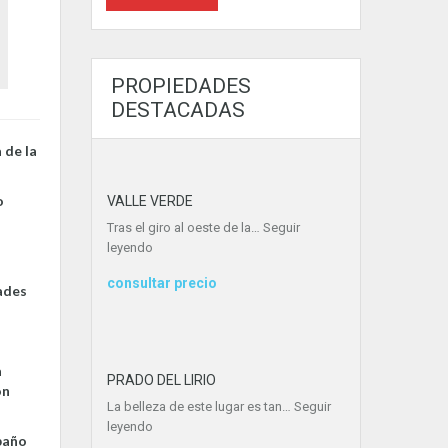
PROPIEDADES
DESTACADAS
 de la
o
VALLE VERDE
Tras el giro al oeste de la…
Seguir
leyendo
consultar precio
ades
a
PRADO DEL LIRIO
ón
La belleza de este lugar es tan…
Seguir
leyendo
 baño