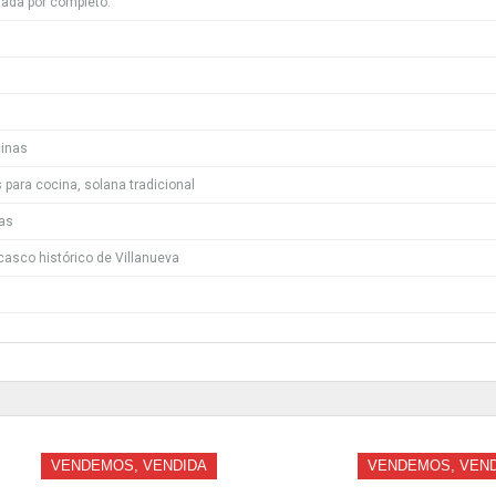
itada por completo.
cinas
para cocina, solana tradicional
nas
 casco histórico de Villanueva
VENDEMOS, VENDIDA
VENDEMOS, VEN