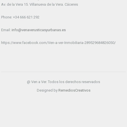
Av. de la Vera 15. Villanueva de la Vera. Cáceres
Phone: +34 666 621 292
Email:
info@venaverusticasyurbanas.es
https://www.facebook.com/Ven-a-ver-Inmobiliaria-289529684826050/
@ Ven a Ver. Todos los derechos reservados
Designed by
RemediosCreativos