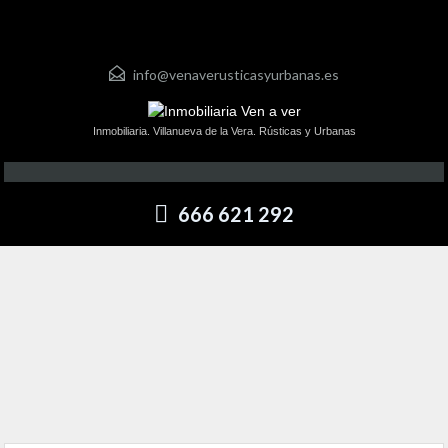
info@venaverusticasyurbanas.es
Inmobiliaria. Villanueva de la Vera. Rústicas y Urbanas
666 621 292