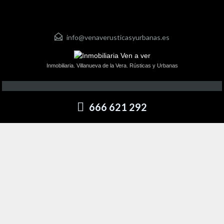
info@venaverusticasyurbanas.es
Inmobiliaria. Villanueva de la Vera. Rústicas y Urbanas
666 621 292