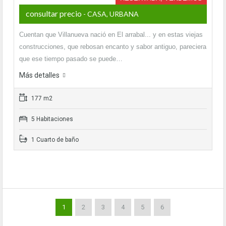
consultar precio
- CASA, URBANA
Cuentan que Villanueva nació en El arrabal... y en estas viejas
construcciones, que rebosan encanto y sabor antiguo, pareciera
que ese tiempo pasado se puede…
Más detalles
177 m2
5 Habitaciones
1 Cuarto de baño
1
2
3
4
5
6