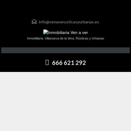
info@venaverusticasyurbanas.es
Inmobiliaria. Villanueva de la Vera. Rústicas y Urbanas
666 621 292