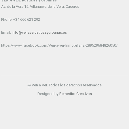
VEN A VER. Rústicas y Urbanas
Av. de la Vera 15. Villanueva de la Vera. Cáceres
Phone: +34 666 621 292
Email:
info@venaverusticasyurbanas.es
https://www.facebook.com/Ven-a-ver-Inmobiliaria-289529684826050/
@ Ven a Ver. Todos los derechos reservados
Designed by
RemediosCreativos