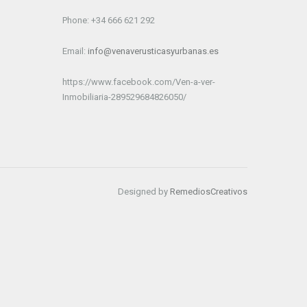
Phone: +34 666 621 292
Email:
info@venaverusticasyurbanas.es
https://www.facebook.com/Ven-a-ver-
Inmobiliaria-289529684826050/
Designed by
RemediosCreativos