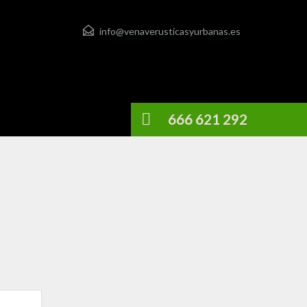
info@venaverusticasyurbanas.es
666 621 292