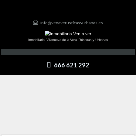
info@venaverusticasyurbanas.es
Inmobiliaria. Villanueva de la Vera. Rústicas y Urbanas
666 621 292