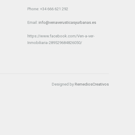
Phone: +34 666 621 292
Email:
info@venaverusticasyurbanas.es
https://www.facebook.com/Ven-a-ver-
Inmobiliaria-289529684826050/
Designed by
RemediosCreativos