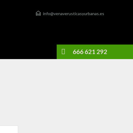
info@venaverusticasyurbanas.es
666 621 292