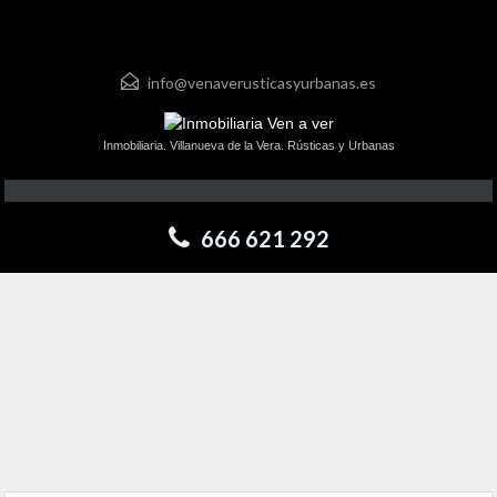
info@venaverusticasyurbanas.es
Inmobiliaria. Villanueva de la Vera. Rústicas y Urbanas
666 621 292