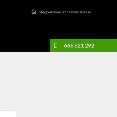
info@venaverusticasyurbanas.es
666 621 292