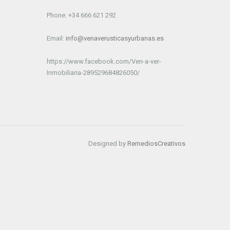
Phone: +34 666 621 292
Email:
info@venaverusticasyurbanas.es
https://www.facebook.com/Ven-a-ver-
Inmobiliaria-289529684826050/
Designed by
RemediosCreativos