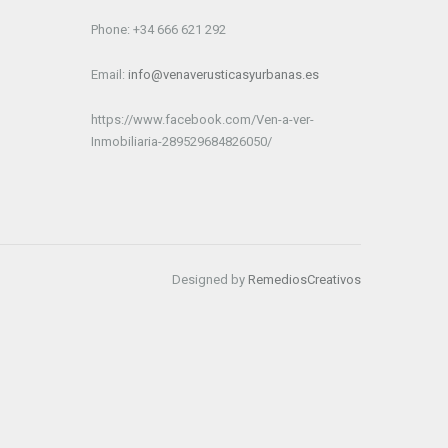
Phone: +34 666 621 292
Email:
info@venaverusticasyurbanas.es
https://www.facebook.com/Ven-a-ver-
Inmobiliaria-289529684826050/
Designed by
RemediosCreativos