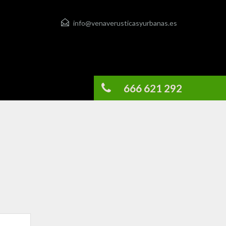
info@venaverusticasyurbanas.es
666 621 292