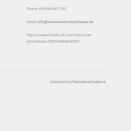
Phone: +34 666 621 292
Email:
info@venaverusticasyurbanas.es
https://www.facebook.com/Ven-a-ver-
Inmobiliaria-289529684826050/
Designed by
RemediosCreativos