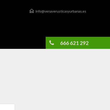
info@venaverusticasyurbanas.es
666 621 292