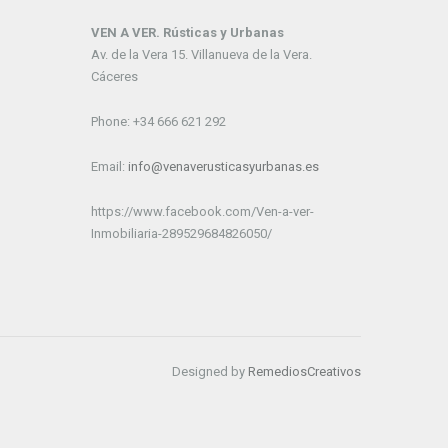
VEN A VER. Rústicas y Urbanas
Av. de la Vera 15. Villanueva de la Vera.
Cáceres
Phone: +34 666 621 292
Email:
info@venaverusticasyurbanas.es
https://www.facebook.com/Ven-a-ver-
Inmobiliaria-289529684826050/
Designed by
RemediosCreativos