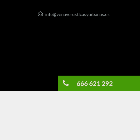
info@venaverusticasyurbanas.es
666 621 292