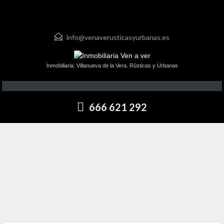
info@venaverusticasyurbanas.es
Inmobiliaria. Villanueva de la Vera. Rústicas y Urbanas
666 621 292