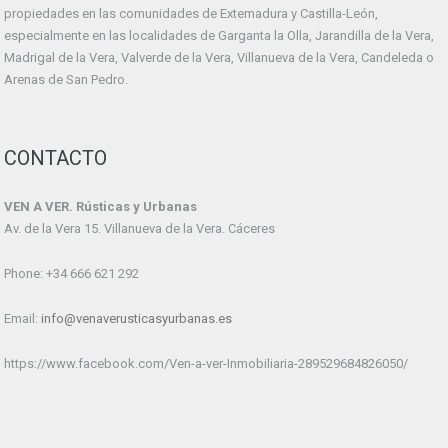
propiedades en las comunidades de Extemadura y Castilla-León,
especialmente en las localidades de Garganta la Olla, Jarandilla de la Vera,
Madrigal de la Vera, Valverde de la Vera, Villanueva de la Vera, Candeleda o
Arenas de San Pedro.
CONTACTO
VEN A VER. Rústicas y Urbanas
Av. de la Vera 15. Villanueva de la Vera. Cáceres
Phone: +34 666 621 292
Email:
info@venaverusticasyurbanas.es
https://www.facebook.com/Ven-a-ver-Inmobiliaria-289529684826050/