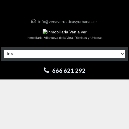
info@venaverusticasyurbanas.es
Inmobiliaria. Villanueva de la Vera. Rústicas y Urbanas
666 621 292