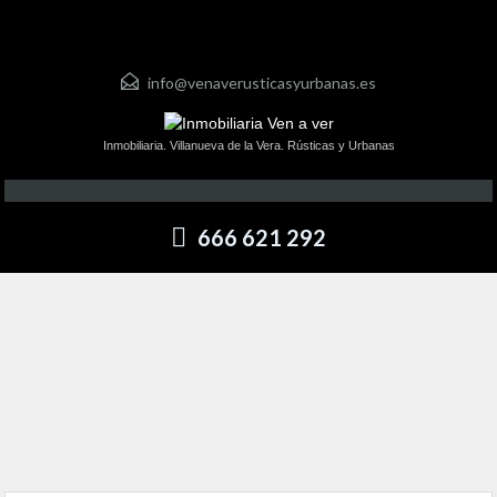
info@venaverusticasyurbanas.es
Inmobiliaria. Villanueva de la Vera. Rústicas y Urbanas
666 621 292