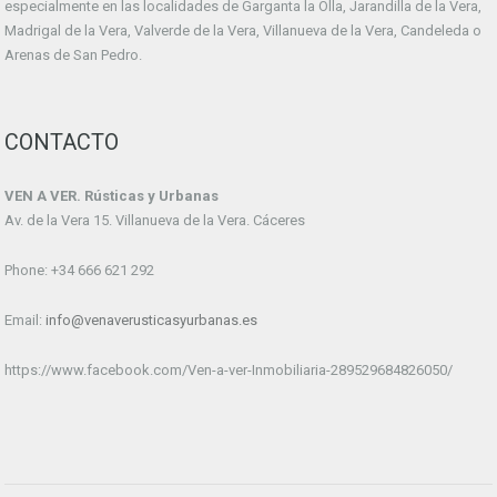
especialmente en las localidades de Garganta la Olla, Jarandilla de la Vera,
Madrigal de la Vera, Valverde de la Vera, Villanueva de la Vera, Candeleda o
Arenas de San Pedro.
CONTACTO
VEN A VER. Rústicas y Urbanas
Av. de la Vera 15. Villanueva de la Vera. Cáceres
Phone: +34 666 621 292
Email:
info@venaverusticasyurbanas.es
https://www.facebook.com/Ven-a-ver-Inmobiliaria-289529684826050/