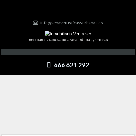
info@venaverusticasyurbanas.es
Inmobiliaria. Villanueva de la Vera. Rústicas y Urbanas
666 621 292