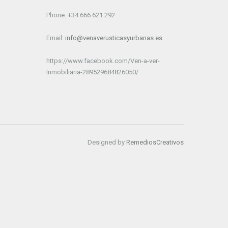
Phone: +34 666 621 292
Email:
info@venaverusticasyurbanas.es
https://www.facebook.com/Ven-a-ver-
Inmobiliaria-289529684826050/
Designed by
RemediosCreativos