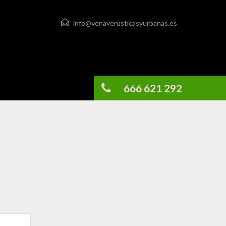
info@venaverusticasyurbanas.es
666 621 292