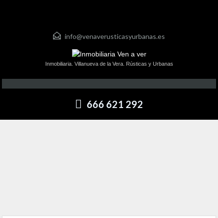
info@venaverusticasyurbanas.es
Inmobiliaria. Villanueva de la Vera. Rústicas y Urbanas
666 621 292