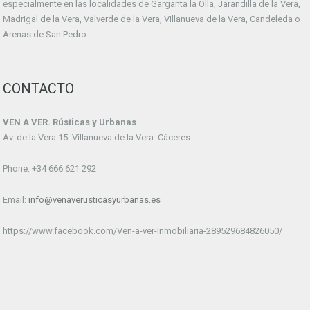
especialmente en las localidades de Garganta la Olla, Jarandilla de la Vera,
Madrigal de la Vera, Valverde de la Vera, Villanueva de la Vera, Candeleda o
Arenas de San Pedro.
CONTACTO
VEN A VER. Rústicas y Urbanas
Av. de la Vera 15. Villanueva de la Vera. Cáceres
Phone: +34 666 621 292
Email:
info@venaverusticasyurbanas.es
https://www.facebook.com/Ven-a-ver-Inmobiliaria-289529684826050/