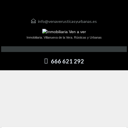
info@venaverusticasyurbanas.es
Inmobiliaria. Villanueva de la Vera. Rústicas y Urbanas
666 621 292