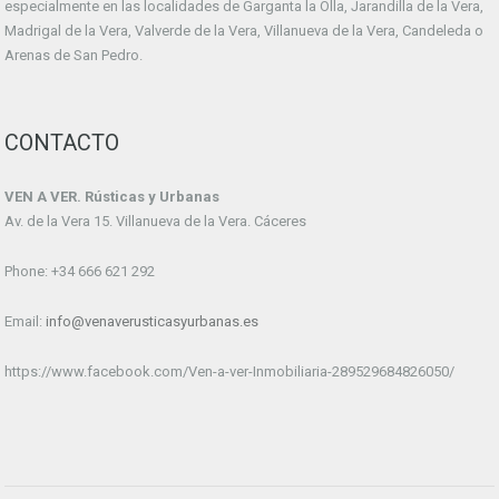
especialmente en las localidades de Garganta la Olla, Jarandilla de la Vera,
Madrigal de la Vera, Valverde de la Vera, Villanueva de la Vera, Candeleda o
Arenas de San Pedro.
CONTACTO
VEN A VER. Rústicas y Urbanas
Av. de la Vera 15. Villanueva de la Vera. Cáceres
Phone: +34 666 621 292
Email:
info@venaverusticasyurbanas.es
https://www.facebook.com/Ven-a-ver-Inmobiliaria-289529684826050/