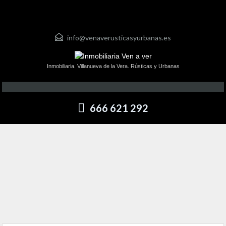
info@venaverusticasyurbanas.es
Inmobiliaria. Villanueva de la Vera. Rústicas y Urbanas
666 621 292