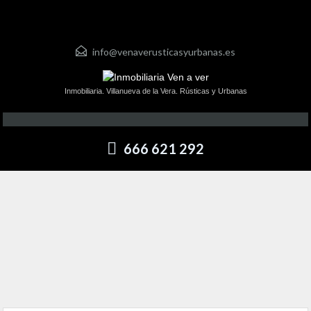
info@venaverusticasyurbanas.es
Inmobiliaria. Villanueva de la Vera. Rústicas y Urbanas
666 621 292