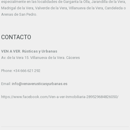
especialmente en las localidades de Garganta la Olla, Jarandilla de la Vera,
Madrigal de la Vera, Valverde de la Vera, Villanueva de la Vera, Candeleda o
Arenas de San Pedro.
CONTACTO
VEN A VER. Rústicas y Urbanas
Av. de la Vera 15. Villanueva de la Vera. Cáceres
Phone: +34 666 621 292
Email:
info@venaverusticasyurbanas.es
https://www.facebook.com/Ven-a-ver-Inmobiliaria-289529684826050/