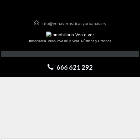
info@venaverusticasyurbanas.es
Inmobiliaria. Villanueva de la Vera. Rústicas y Urbanas
666 621 292