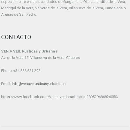
especialmente en las localidades de Garganta la Olla, Jarandilla de la Vera,
Madrigal de la Vera, Valverde de la Vera, Villanueva de la Vera, Candeleda o
Arenas de San Pedro.
CONTACTO
VEN A VER. Rústicas y Urbanas
Av. de la Vera 15. Villanueva de la Vera. Cáceres
Phone: +34 666 621 292
Email:
info@venaverusticasyurbanas.es
https://www.facebook.com/Ven-a-ver-Inmobiliaria-289529684826050/