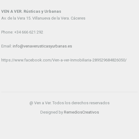
VEN A VER. Rústicas y Urbanas
Av. de la Vera 15. Villanueva de la Vera. Cáceres
Phone: +34 666 621 292
Email:
info@venaverusticasyurbanas.es
https://www.facebook.com/Ven-a-ver-Inmobiliaria-289529684826050/
@ Ven a Ver. Todos los derechos reservados
Designed by
RemediosCreativos