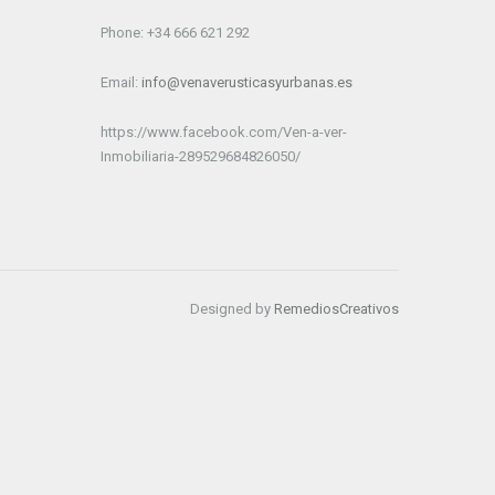
Phone: +34 666 621 292
Email:
info@venaverusticasyurbanas.es
https://www.facebook.com/Ven-a-ver-
Inmobiliaria-289529684826050/
Designed by
RemediosCreativos