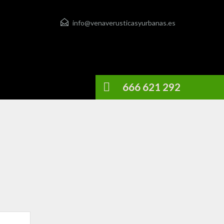
info@venaverusticasyurbanas.es
666 621 292