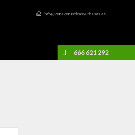
info@venaverusticasyurbanas.es
666 621 292