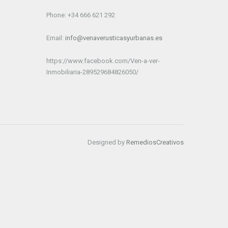
Phone: +34 666 621 292
Email:
info@venaverusticasyurbanas.es
https://www.facebook.com/Ven-a-ver-
Inmobiliaria-289529684826050/
Designed by
RemediosCreativos