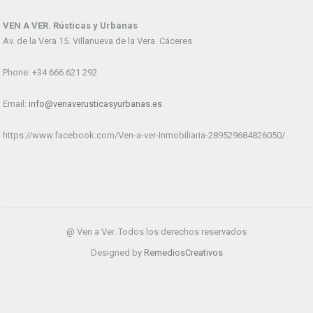
VEN A VER. Rústicas y Urbanas
Av. de la Vera 15. Villanueva de la Vera. Cáceres
Phone: +34 666 621 292
Email:
info@venaverusticasyurbanas.es
https://www.facebook.com/Ven-a-ver-Inmobiliaria-289529684826050/
@ Ven a Ver. Todos los derechos reservados
Designed by
RemediosCreativos