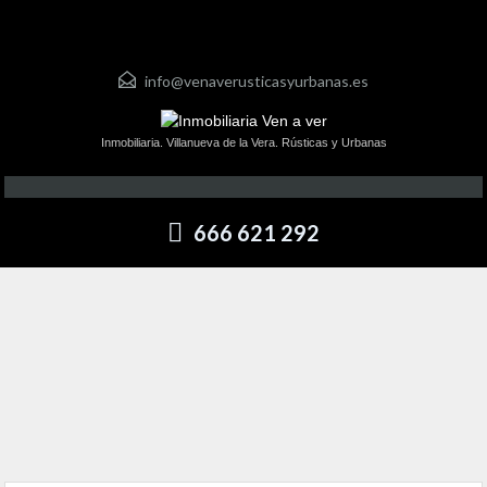
info@venaverusticasyurbanas.es
Inmobiliaria. Villanueva de la Vera. Rústicas y Urbanas
666 621 292