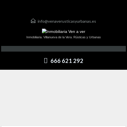
info@venaverusticasyurbanas.es
Inmobiliaria. Villanueva de la Vera. Rústicas y Urbanas
666 621 292