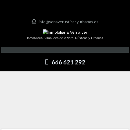
info@venaverusticasyurbanas.es
Inmobiliaria. Villanueva de la Vera. Rústicas y Urbanas
666 621 292