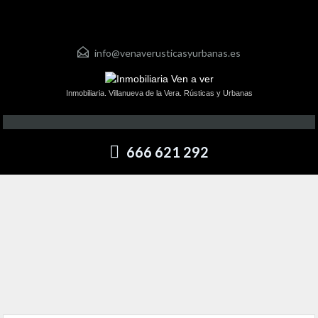
info@venaverusticasyurbanas.es
Inmobiliaria. Villanueva de la Vera. Rústicas y Urbanas
666 621 292