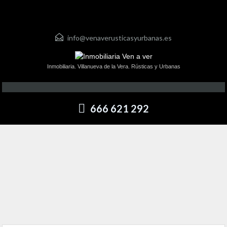
info@venaverusticasyurbanas.es
Inmobiliaria. Villanueva de la Vera. Rústicas y Urbanas
666 621 292