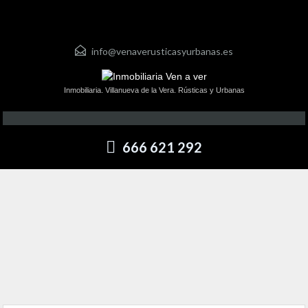
info@venaverusticasyurbanas.es
Inmobiliaria. Villanueva de la Vera. Rústicas y Urbanas
666 621 292