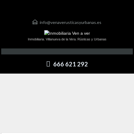
info@venaverusticasyurbanas.es
Inmobiliaria. Villanueva de la Vera. Rústicas y Urbanas
666 621 292