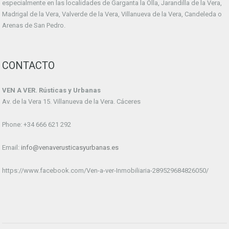
especialmente en las localidades de Garganta la Olla, Jarandilla de la Vera,
Madrigal de la Vera, Valverde de la Vera, Villanueva de la Vera, Candeleda o
Arenas de San Pedro.
CONTACTO
VEN A VER. Rústicas y Urbanas
Av. de la Vera 15. Villanueva de la Vera. Cáceres
Phone: +34 666 621 292
Email:
info@venaverusticasyurbanas.es
https://www.facebook.com/Ven-a-ver-Inmobiliaria-289529684826050/