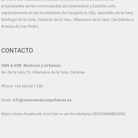
propiedades en las comunidades de Extemadura y Castilla-León,
especialmente en las localidades de Garganta la Olla, Jarandilla de la Vera,
Madrigal de la Vera, Valverde de la Vera, Villanueva de la Vera, Candeleda o
Arenas de San Pedro.
CONTACTO
VEN A VER. Rústicas y Urbanas
Av. de la Vera 15. Villanueva de la Vera. Cáceres
Phone: +34 666 621 292
Email:
info@venaverusticasyurbanas.es
https://www.facebook.com/Ven-a-ver-Inmobiliaria-289529684826050/