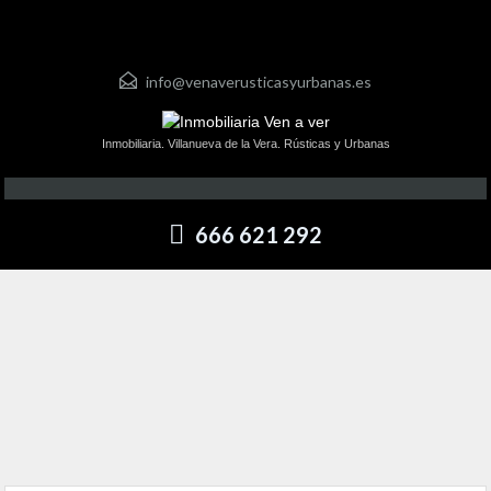
info@venaverusticasyurbanas.es
Inmobiliaria. Villanueva de la Vera. Rústicas y Urbanas
666 621 292