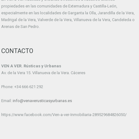
propiedades en las comunidades de Extemadura y Castilla-León,
especialmente en las localidades de Garganta la Olla, Jarandilla de la Vera,
Madrigal de la Vera, Valverde de la Vera, Villanueva de la Vera, Candeleda o
Arenas de San Pedro.
CONTACTO
VEN A VER. Rústicas y Urbanas
Av. de la Vera 15. Villanueva de la Vera. Cáceres
Phone: +34 666 621 292
Email:
info@venaverusticasyurbanas.es
https://www.facebook.com/Ven-a-ver-Inmobiliaria-289529684826050/