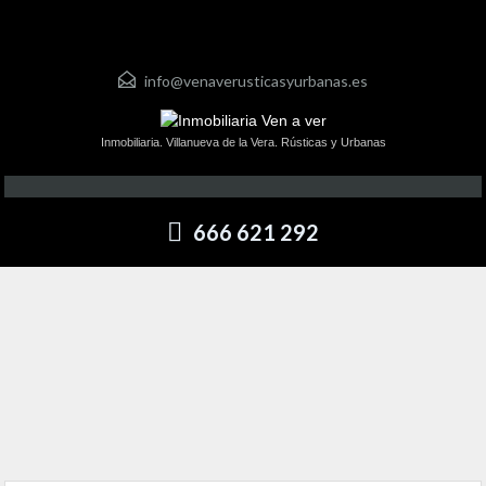
info@venaverusticasyurbanas.es
Inmobiliaria. Villanueva de la Vera. Rústicas y Urbanas
666 621 292