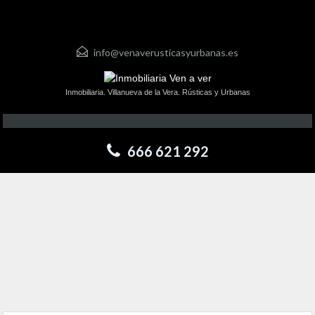
info@venaverusticasyurbanas.es
Inmobiliaria. Villanueva de la Vera. Rústicas y Urbanas
666 621 292