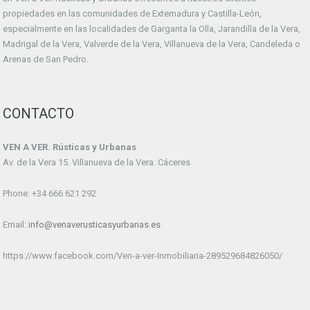
propiedades en las comunidades de Extemadura y Castilla-León,
especialmente en las localidades de Garganta la Olla, Jarandilla de la Vera,
Madrigal de la Vera, Valverde de la Vera, Villanueva de la Vera, Candeleda o
Arenas de San Pedro.
CONTACTO
VEN A VER. Rústicas y Urbanas
Av. de la Vera 15. Villanueva de la Vera. Cáceres
Phone: +34 666 621 292
Email:
info@venaverusticasyurbanas.es
https://www.facebook.com/Ven-a-ver-Inmobiliaria-289529684826050/