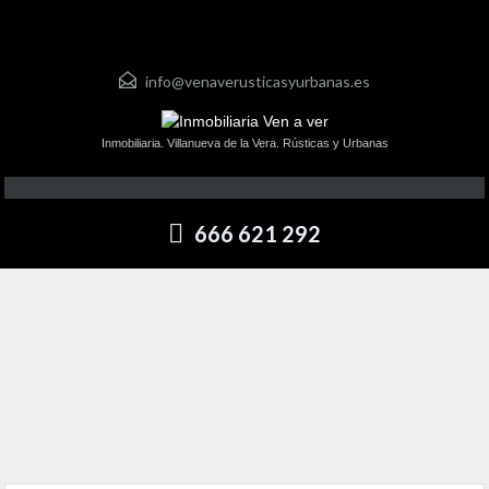
info@venaverusticasyurbanas.es
Inmobiliaria. Villanueva de la Vera. Rústicas y Urbanas
666 621 292