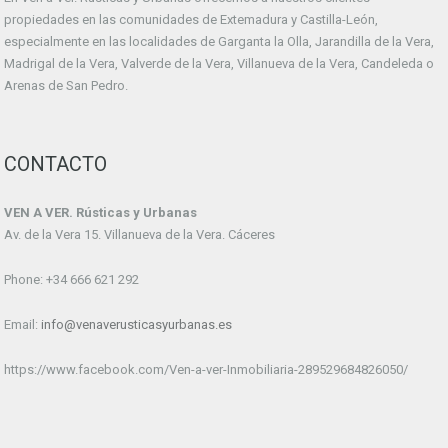
propiedades en las comunidades de Extemadura y Castilla-León,
especialmente en las localidades de Garganta la Olla, Jarandilla de la Vera,
Madrigal de la Vera, Valverde de la Vera, Villanueva de la Vera, Candeleda o
Arenas de San Pedro.
CONTACTO
VEN A VER. Rústicas y Urbanas
Av. de la Vera 15. Villanueva de la Vera. Cáceres
Phone: +34 666 621 292
Email:
info@venaverusticasyurbanas.es
https://www.facebook.com/Ven-a-ver-Inmobiliaria-289529684826050/