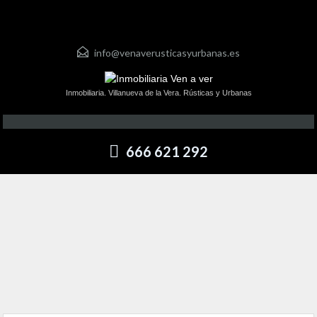
info@venaverusticasyurbanas.es
Inmobiliaria. Villanueva de la Vera. Rústicas y Urbanas
666 621 292