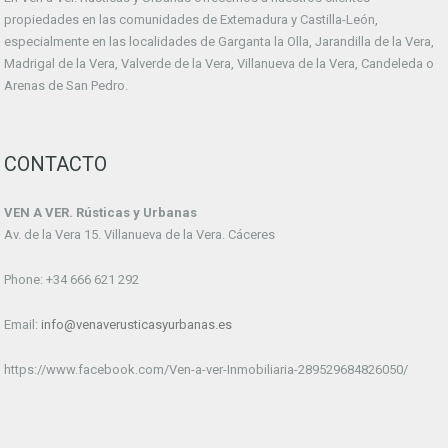
propiedades en las comunidades de Extemadura y Castilla-León,
especialmente en las localidades de Garganta la Olla, Jarandilla de la Vera,
Madrigal de la Vera, Valverde de la Vera, Villanueva de la Vera, Candeleda o
Arenas de San Pedro.
CONTACTO
VEN A VER. Rústicas y Urbanas
Av. de la Vera 15. Villanueva de la Vera. Cáceres
Phone: +34 666 621 292
Email:
info@venaverusticasyurbanas.es
https://www.facebook.com/Ven-a-ver-Inmobiliaria-289529684826050/