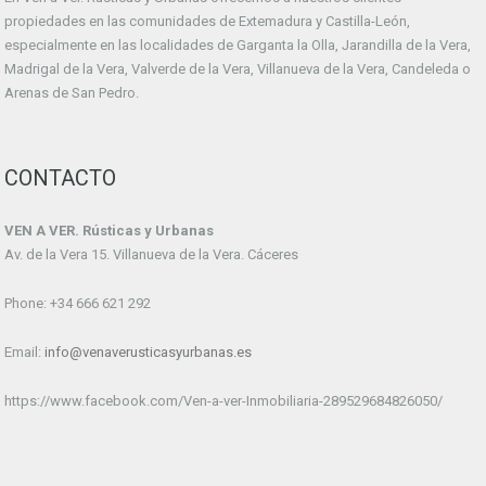
propiedades en las comunidades de Extemadura y Castilla-León,
especialmente en las localidades de Garganta la Olla, Jarandilla de la Vera,
Madrigal de la Vera, Valverde de la Vera, Villanueva de la Vera, Candeleda o
Arenas de San Pedro.
CONTACTO
VEN A VER. Rústicas y Urbanas
Av. de la Vera 15. Villanueva de la Vera. Cáceres
Phone: +34 666 621 292
Email:
info@venaverusticasyurbanas.es
https://www.facebook.com/Ven-a-ver-Inmobiliaria-289529684826050/