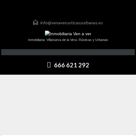
info@venaverusticasyurbanas.es
Inmobiliaria. Villanueva de la Vera. Rústicas y Urbanas
666 621 292