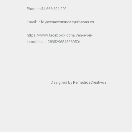
Phone: +34 666 621 292
Email:
info@venaverusticasyurbanas.es
https://www.facebook.com/Ven-a-ver-
Inmobiliaria-289529684826050/
Designed by
RemediosCreativos