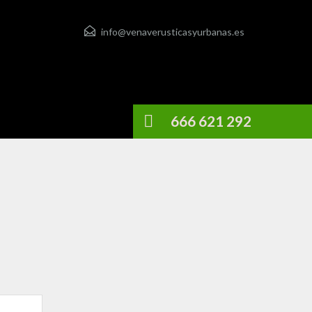
info@venaverusticasyurbanas.es
666 621 292