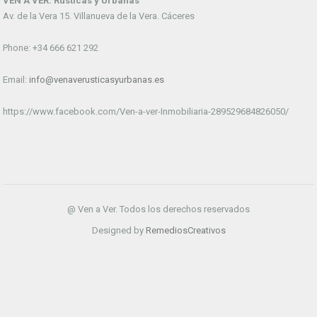
VEN A VER. Rústicas y Urbanas
Av. de la Vera 15. Villanueva de la Vera. Cáceres
Phone: +34 666 621 292
Email:
info@venaverusticasyurbanas.es
https://www.facebook.com/Ven-a-ver-Inmobiliaria-289529684826050/
@ Ven a Ver. Todos los derechos reservados
Designed by
RemediosCreativos