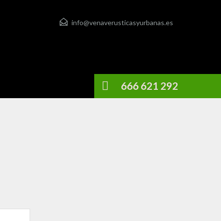
info@venaverusticasyurbanas.es
666 621 292