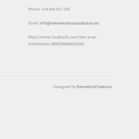
Phone: +34 666 621 292
Email:
info@venaverusticasyurbanas.es
https://www.facebook.com/Ven-a-ver-
Inmobiliaria-289529684826050/
Designed by
RemediosCreativos