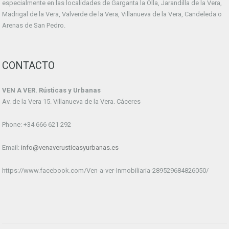
especialmente en las localidades de Garganta la Olla, Jarandilla de la Vera,
Madrigal de la Vera, Valverde de la Vera, Villanueva de la Vera, Candeleda o
Arenas de San Pedro.
CONTACTO
VEN A VER. Rústicas y Urbanas
Av. de la Vera 15. Villanueva de la Vera. Cáceres
Phone: +34 666 621 292
Email:
info@venaverusticasyurbanas.es
https://www.facebook.com/Ven-a-ver-Inmobiliaria-289529684826050/