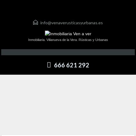
info@venaverusticasyurbanas.es
Inmobiliaria. Villanueva de la Vera. Rústicas y Urbanas
666 621 292