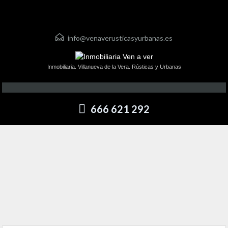
info@venaverusticasyurbanas.es
Inmobiliaria. Villanueva de la Vera. Rústicas y Urbanas
666 621 292