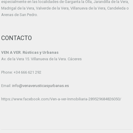
especialmente en las localidades de Garganta la Olla, Jarandilla de la Vera,
Madrigal de la Vera, Valverde de la Vera, Villanueva de la Vera, Candeleda o
Arenas de San Pedro.
CONTACTO
VEN A VER. Rústicas y Urbanas
Av. de la Vera 15. Villanueva de la Vera. Cáceres
Phone: +34 666 621 292
Email:
info@venaverusticasyurbanas.es
https://www.facebook.com/Ven-a-ver-Inmobiliaria-289529684826050/