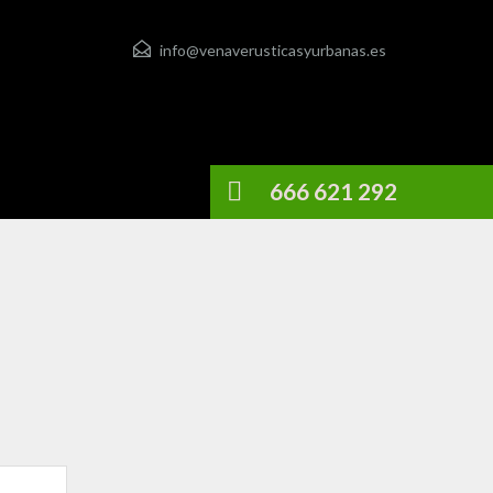
info@venaverusticasyurbanas.es
666 621 292