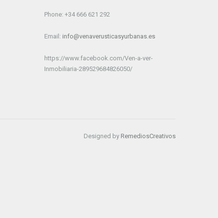
Phone: +34 666 621 292
Email:
info@venaverusticasyurbanas.es
https://www.facebook.com/Ven-a-ver-
Inmobiliaria-289529684826050/
Designed by
RemediosCreativos